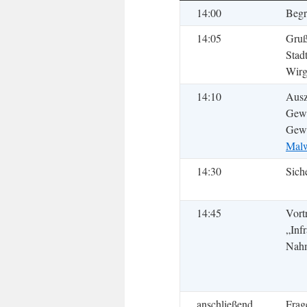
14:00
Beg
14:05
Gruß
Stad
Wirg
14:10
Ausz
Gewi
Gew
Malw
14:30
Sich
14:45
Vort
„Infr
Nahm
anschließend
Frag