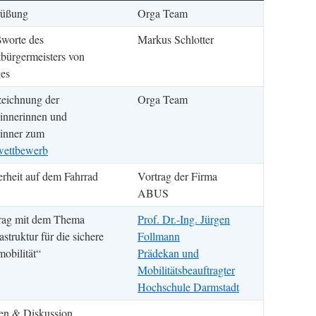
rüßung
Orga Team
worte des
Markus Schlotter
tbürgermeisters von
es
eichnung der
Orga Team
nnerinnen und
inner zum
ettbewerb
erheit auf dem Fahrrad
Vortrag der Firma
ABUS
rag mit dem Thema
Prof. Dr.-Ing. Jürgen
astruktur für die sichere
Follmann
obilität“
Prädekan und
Mobilitätsbeauftragter
Hochschule Darmstadt
en & Diskussion