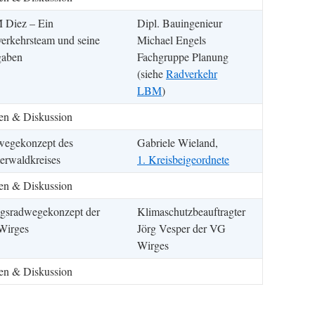
Diez – Ein
Dipl. Bauingenieur
erkehrsteam und seine
Michael Engels
gaben
Fachgruppe Planung
(siehe
Radverkehr
LBM
)
en & Diskussion
egekonzept des
Gabriele Wieland,
erwaldkreises
1. Kreisbeigeordnete
en & Diskussion
agsradwegekonzept der
Klimaschutzbeauftragter
Wirges
Jörg Vesper der VG
Wirges
en & Diskussion