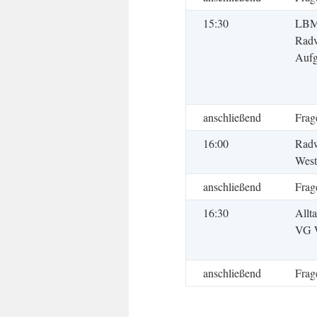
15:30
LBM 
Radv
Auf
anschließend
Frag
16:00
Radw
West
anschließend
Frag
16:30
Allt
VG 
anschließend
Frag